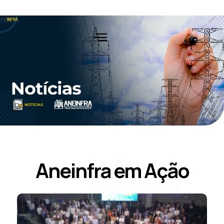
Ir
para
o
conteúdo
Aneinfra em Ação