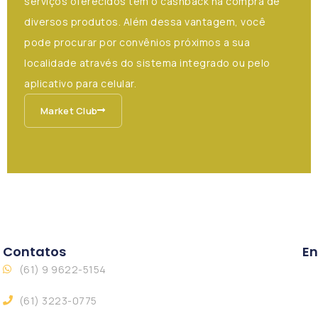
serviços oferecidos tem o cashback na compra de
diversos produtos. Além dessa vantagem, você
pode procurar por convênios próximos a sua
localidade através do sistema integrado ou pelo
aplicativo para celular.
Market Club
Contatos
En
(61) 9 9622-5154
(61) 3223-0775