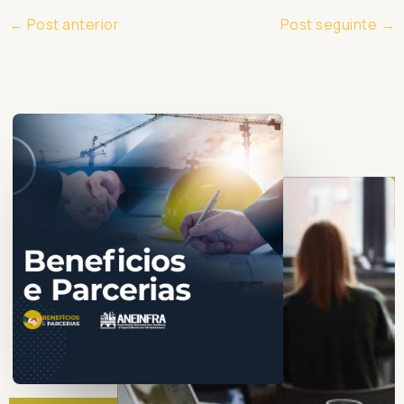
←
Post anterior
Post seguinte
→