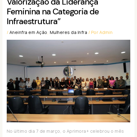
Valorização da Liderança
Feminina na Categoria de
Infraestrutura”
/
Aneinfra em Ação
,
Mulheres da Infra
/ Por
Admin
No último dia 7 de março, o Aprimora+ celebrou o mês