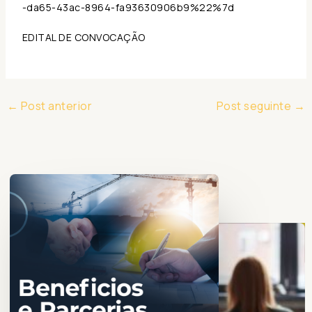
-da65-43ac-8964-fa93630906b9%22%7d
EDITAL DE CONVOCAÇÃO
←
Post anterior
Post seguinte
→