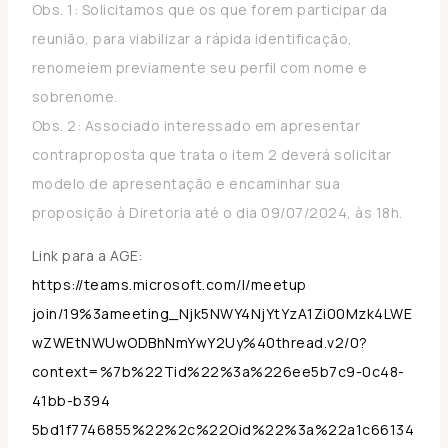
Obs. 1: Solicitamos que os que forem participar da
reunião, para viabilizar a rápida identificação,
renomeiem previamente seu perfil com nome e
sobrenome.
Obs. 2: Associado interessado em apresentar
contraproposta que trata o item 2 deverá solicitar
modelo de apresentação e encaminhar sua
proposição à Diretoria até o dia 09/07/2024, às 18h.
Link para a AGE:
https://teams.microsoft.com/l/meetup
join/19%3ameeting_Njk5NWY4NjYtYzA1Zi00Mzk4LWE
wZWEtNWUwODBhNmYwY2Uy%40thread.v2/0?
context=%7b%22Tid%22%3a%226ee5b7c9-0c48-
41bb-b394
5bd1f7746855%22%2c%22Oid%22%3a%22a1c66134