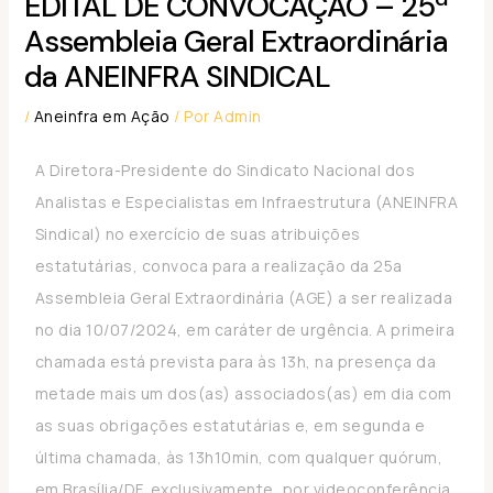
EDITAL DE CONVOCAÇÃO – 25ª
Assembleia Geral Extraordinária
da ANEINFRA SINDICAL
/
Aneinfra em Ação
/ Por
Admin
A Diretora-Presidente do Sindicato Nacional dos
Analistas e Especialistas em Infraestrutura (ANEINFRA
Sindical) no exercício de suas atribuições
estatutárias, convoca para a realização da 25a
Assembleia Geral Extraordinária (AGE) a ser realizada
no dia 10/07/2024, em caráter de urgência. A primeira
chamada está prevista para às 13h, na presença da
metade mais um dos(as) associados(as) em dia com
as suas obrigações estatutárias e, em segunda e
última chamada, às 13h10min, com qualquer quórum,
em Brasília/DF, exclusivamente, por videoconferência,