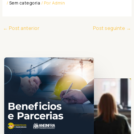
/
Sem categoria
/ Por
Admin
←
Post anterior
Post seguinte
→