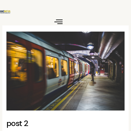
Ir
para
o
conteúdo
post 2