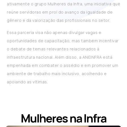
ativamente o grupo Mulheres da Infra, uma iniciativa que
reúne servidoras em prol do avanço da igualdade de
gênero e da valorização das profissionais no setor.
Essa parceria visa não apenas divulgar vagas e
oportunidades de capacitação, mas também incentivar
o debate de temas relevantes relacionados à
infraestrutura nacional. Além disso, a ANEINFRA está
empenhada em combater o assédio e em promover um
ambiente de trabalho mais inclusivo, acolhendo e
apoiando as vítimas.
Mulheres na Infra