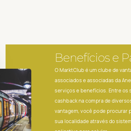
Benefícios e P
O MarktClub é um clube de van
associados e associadas da Ane
serviços e benefícios. Entre os
cashback na compra de diverso
vantagem, você pode procurar 
sua localidade através do siste