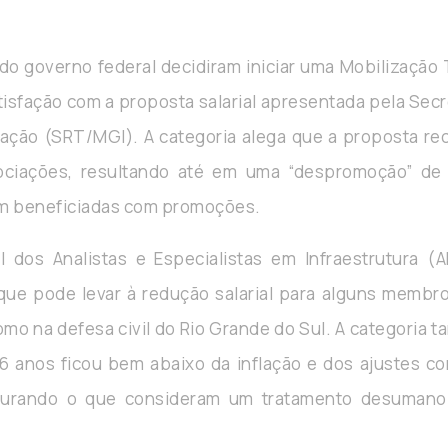
 do governo federal decidiram iniciar uma Mobilização 
tisfação com a proposta salarial apresentada pela Secr
vação (SRT/MGI). A categoria alega que a proposta rece
ociações, resultando até em uma “despromoção” de do
ram beneficiadas com promoções.
 dos Analistas e Especialistas em Infraestrutura (A
 que pode levar à redução salarial para alguns memb
omo na defesa civil do Rio Grande do Sul. A categoria
 16 anos ficou bem abaixo da inflação e dos ajustes co
igurando o que consideram um tratamento desumano