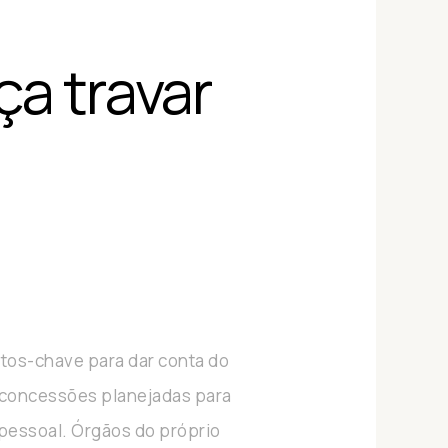
a travar
stos-chave para dar conta do
e concessões planejadas para
pessoal. Órgãos do próprio