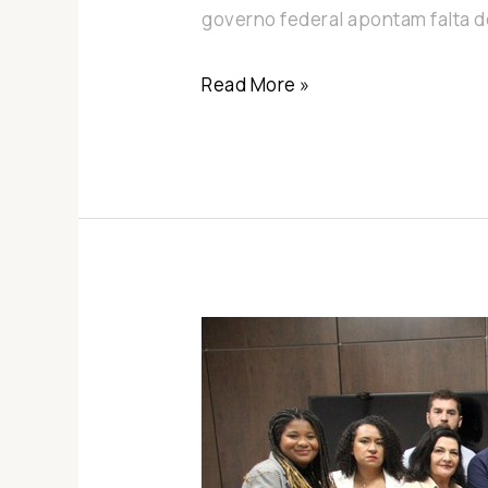
governo federal apontam falta d
Read More »
Governo
assina
acordo
com
servidores