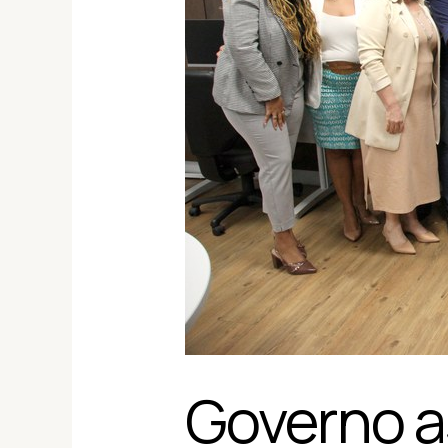
da
Infraestrutura
Governo a