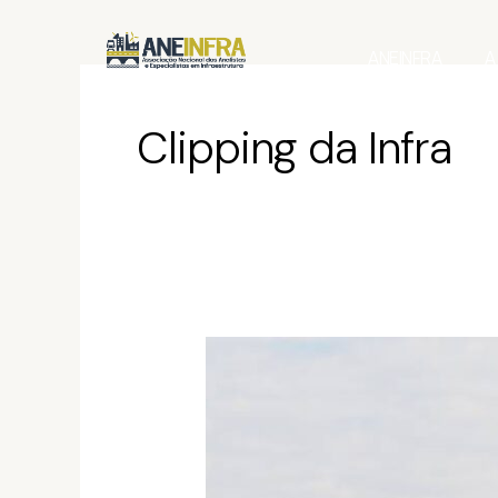
Ir
para
ANEINFRA
A
o
Clipping da Infra
conteúdo
Apagão
de
servidores
ameaça