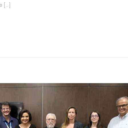
e […]