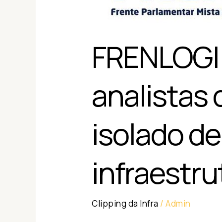
ao
cargo
isolado
FRENLOGI s
de
especialista
analistas 
em
infraestrutura
isolado de
sênior
infraestru
Clipping da Infra
/
Admin