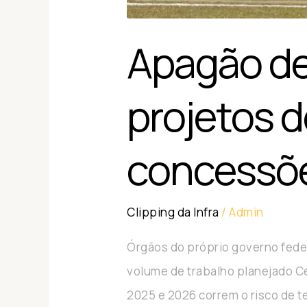
Apagão de
projetos d
concessõ
Clipping da Infra
/
Admin
Órgãos do próprio governo feder
volume de trabalho planejado C
2025 e 2026 correm o risco de 