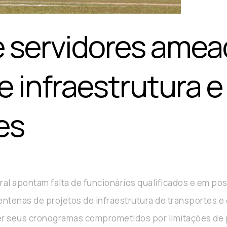
 servidores ameaç
e infraestrutura e
es
al apontam falta de funcionários qualificados e em po
entenas de projetos de infraestrutura de transportes 
ter seus cronogramas comprometidos por limitações de 