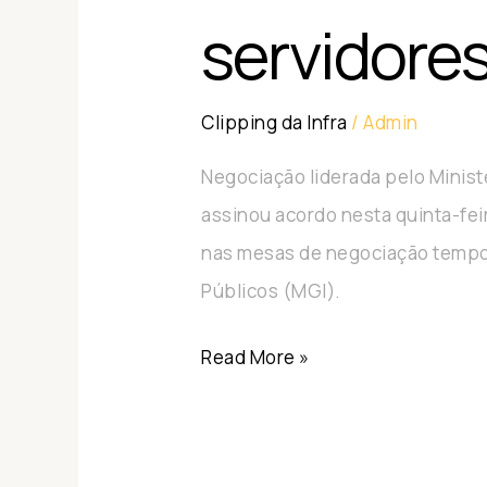
servidores
Clipping da Infra
/
Admin
Negociação liderada pelo Minist
assinou acordo nesta quinta-fei
nas mesas de negociação tempor
Públicos (MGI).
Read More »